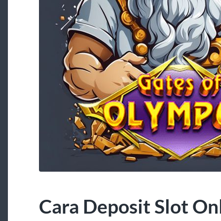
Cara Deposit Slot On