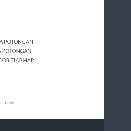
NA POTONGAN
PA POTONGAN
COR TIAP HARI
ne Resmi