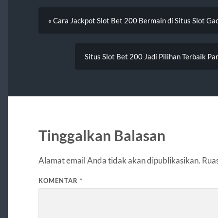
« Cara Jackpot Slot Bet 200 Bermain di Situs Slot Gac
Situs Slot Bet 200 Jadi Pilihan Terbaik P
Tinggalkan Balasan
Alamat email Anda tidak akan dipublikasikan.
Ruas
KOMENTAR
*