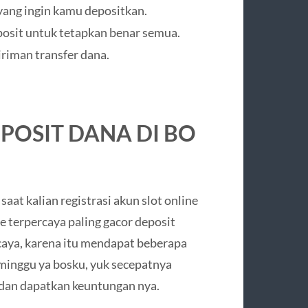
 yang ingin kamu depositkan.
osit untuk tetapkan benar semua.
riman transfer dana.
POSIT DANA DI BO
aat kalian registrasi akun slot online
e terpercaya paling gacor deposit
rcaya, karena itu mendapat beberapa
n minggu ya bosku, yuk secepatnya
 dan dapatkan keuntungan nya.