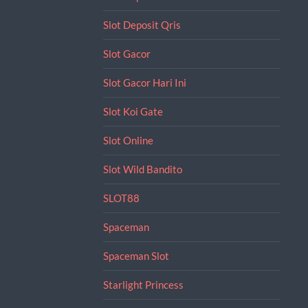
Slot Deposit Qris
Slot Gacor
Slot Gacor Hari Ini
Slot Koi Gate
Slot Online
Slot Wild Bandito
SLOT88
Spaceman
Spaceman Slot
Starlight Princess