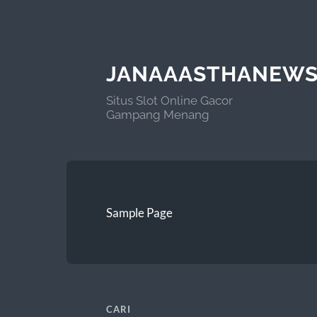
JANAAASTHANEWS
Situs Slot Online Gacor
Gampang Menang
Sample Page
CARI