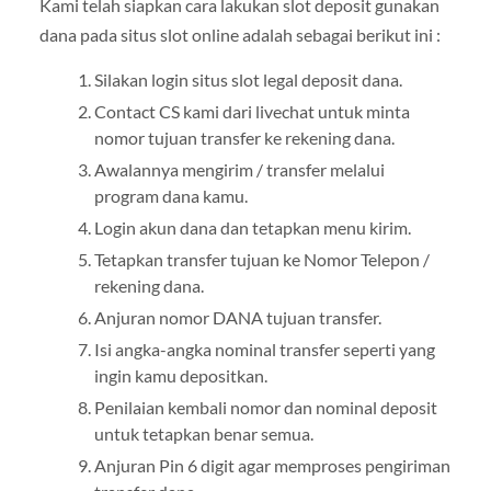
Kami telah siapkan cara lakukan slot deposit gunakan
dana pada situs slot online adalah sebagai berikut ini :
Silakan login situs slot legal deposit dana.
Contact CS kami dari livechat untuk minta
nomor tujuan transfer ke rekening dana.
Awalannya mengirim / transfer melalui
program dana kamu.
Login akun dana dan tetapkan menu kirim.
Tetapkan transfer tujuan ke Nomor Telepon /
rekening dana.
Anjuran nomor DANA tujuan transfer.
Isi angka-angka nominal transfer seperti yang
ingin kamu depositkan.
Penilaian kembali nomor dan nominal deposit
untuk tetapkan benar semua.
Anjuran Pin 6 digit agar memproses pengiriman