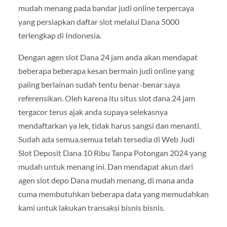
mudah menang pada bandar judi online terpercaya
yang persiapkan daftar slot melalui Dana 5000
terlengkap di Indonesia.
Dengan agen slot Dana 24 jam anda akan mendapat
beberapa beberapa kesan bermain judi online yang
paling berlainan sudah tentu benar-benar saya
referensikan. Oleh karena itu situs slot dana 24 jam
tergacor terus ajak anda supaya selekasnya
mendaftarkan ya lek, tidak harus sangsi dan menanti.
Sudah ada semua.semua telah tersedia di Web Judi
Slot Deposit Dana 10 Ribu Tanpa Potongan 2024 yang
mudah untuk menang ini. Dan mendapat akun dari
agen slot depo Dana mudah menang, di mana anda
cuma membutuhkan beberapa data yang memudahkan
kami untuk lakukan transaksi bisnis bisnis.