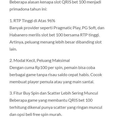
Beberapa alasan kenapa slot QRIS bet 100 menjadi
primadona tahun ini:
1. RTP Tinggi di Atas 96%
Banyak provider seperti Pragmatic Play, PG Soft, dan
Habanero merilis slot bet 100 bersama RTP tinggi.
Artinya, peluang menang lebih besar dibanding slot
lain.
2. Modal Kecil, Peluang Maksimal
Dengan cuma Rp100 per spin, pemain bisa coba
berbagai game tanpa risau saldo cepat habis. Cocok
membuat player pemula atau yang main santai.
3. Fitur Buy Spin dan Scatter Lebih Sering Muncul
Beberapa game yang membantu QRIS bet 100
terhitung dikenal punya scatter yang ringan muncul
dan opsi beli free spin murah.