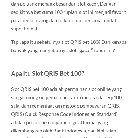
dan peluang menang besar dari slot gacor. Dengan
sedikitnya bet cuma 100 rupiah, slot ini menjadi favorit
para pemain yang dambakan cuan bersama modal
super hemat.
Tapi, apa itu sebetulnya slot QRIS bet 100? Dan kenapa
banyak yang menyebutnya slot “gacor” tahun ini?
Apa Itu Slot QRIS Bet 100?
Slot QRIS bet 100 adalah permainan slot online yang
sangat mungkin pemain bertaruh merasa dari Rp100
saja, dan memanfaatkan metode pembayaran QRIS.
QRIS (Quick Response Code Indonesian Standard)
adalah proses pembayaran digital formal yang
dikembangkan oleh Bank Indonesia, dan kini telah