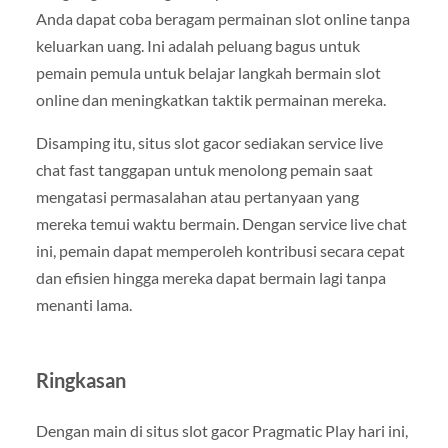
Anda dapat coba beragam permainan slot online tanpa
keluarkan uang. Ini adalah peluang bagus untuk
pemain pemula untuk belajar langkah bermain slot
online dan meningkatkan taktik permainan mereka.
Disamping itu, situs slot gacor sediakan service live
chat fast tanggapan untuk menolong pemain saat
mengatasi permasalahan atau pertanyaan yang
mereka temui waktu bermain. Dengan service live chat
ini, pemain dapat memperoleh kontribusi secara cepat
dan efisien hingga mereka dapat bermain lagi tanpa
menanti lama.
Ringkasan
Dengan main di situs slot gacor Pragmatic Play hari ini,