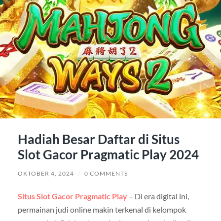
Hadiah Besar Daftar di Situs
Slot Gacor Pragmatic Play 2024
OKTOBER 4, 2024
/
0 COMMENTS
Situs Slot Gacor Pragmatic Play
– Di era digital ini,
permainan judi online makin terkenal di kelompok