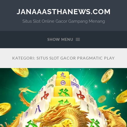
JANAAASTHANEWS.COM
Situs Slot Online Gacor Gampang Menang
SHOW MENU
KATEGORI:
SITUS SLOT GACOR PRAGMATIC PLAY