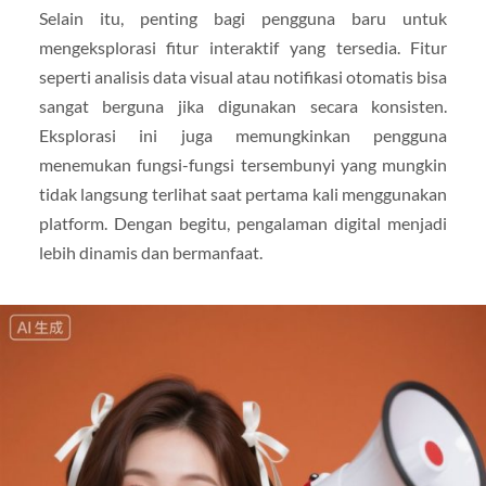
Selain itu, penting bagi pengguna baru untuk
mengeksplorasi fitur interaktif yang tersedia. Fitur
seperti analisis data visual atau notifikasi otomatis bisa
sangat berguna jika digunakan secara konsisten.
Eksplorasi ini juga memungkinkan pengguna
menemukan fungsi-fungsi tersembunyi yang mungkin
tidak langsung terlihat saat pertama kali menggunakan
platform. Dengan begitu, pengalaman digital menjadi
lebih dinamis dan bermanfaat.