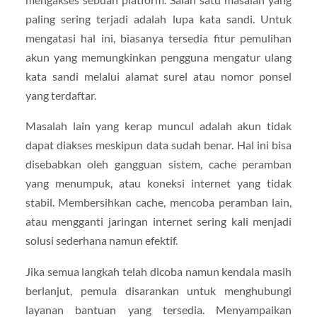
paling sering terjadi adalah lupa kata sandi. Untuk
mengatasi hal ini, biasanya tersedia fitur pemulihan
akun yang memungkinkan pengguna mengatur ulang
kata sandi melalui alamat surel atau nomor ponsel
yang terdaftar.
Masalah lain yang kerap muncul adalah akun tidak
dapat diakses meskipun data sudah benar. Hal ini bisa
disebabkan oleh gangguan sistem, cache peramban
yang menumpuk, atau koneksi internet yang tidak
stabil. Membersihkan cache, mencoba peramban lain,
atau mengganti jaringan internet sering kali menjadi
solusi sederhana namun efektif.
Jika semua langkah telah dicoba namun kendala masih
berlanjut, pemula disarankan untuk menghubungi
layanan bantuan yang tersedia. Menyampaikan