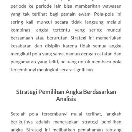
periode ke periode lain bisa memberikan wawasan
yang tak terlihat bagi pemain awam. Pola-pola ini
sering kali muncul secara tidak langsung melalui
kombinasi angka tertentu yang sering muncul
bersamaan atau berurutan. Strategi ini memerlukan
kesabaran dan disiplin karena tidak semua angka
mengikuti pola yang sama, namun dengan catatan dan
pengamatan yang teliti, peluang untuk membaca pola
tersembunyi meningkat secara signifikan.
Strategi Pemilihan Angka Berdasarkan
Analisis
Setelah pola tersembunyi mulai terlihat, langkah
berikutnya adalah menerapkan strategi pemilihan
angka. Strategi ini melibatkan pemahaman tentang