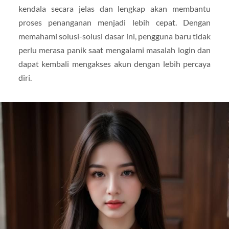
kendala secara jelas dan lengkap akan membantu
proses penanganan menjadi lebih cepat. Dengan
memahami solusi-solusi dasar ini, pengguna baru tidak
perlu merasa panik saat mengalami masalah login dan
dapat kembali mengakses akun dengan lebih percaya
diri.