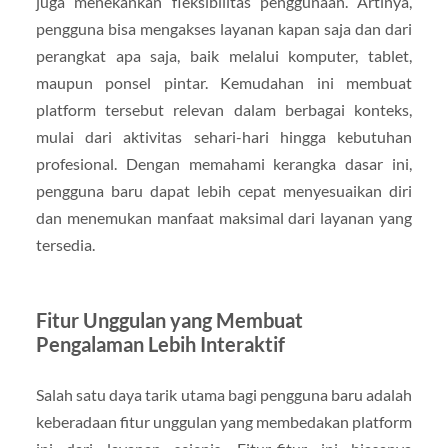
juga menekankan fleksibilitas penggunaan. Artinya,
pengguna bisa mengakses layanan kapan saja dan dari
perangkat apa saja, baik melalui komputer, tablet,
maupun ponsel pintar. Kemudahan ini membuat
platform tersebut relevan dalam berbagai konteks,
mulai dari aktivitas sehari-hari hingga kebutuhan
profesional. Dengan memahami kerangka dasar ini,
pengguna baru dapat lebih cepat menyesuaikan diri
dan menemukan manfaat maksimal dari layanan yang
tersedia.
Fitur Unggulan yang Membuat
Pengalaman Lebih Interaktif
Salah satu daya tarik utama bagi pengguna baru adalah
keberadaan fitur unggulan yang membedakan platform