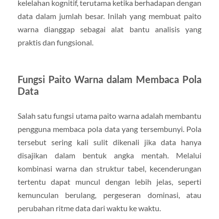
kelelahan kognitif, terutama ketika berhadapan dengan
data dalam jumlah besar. Inilah yang membuat paito
warna dianggap sebagai alat bantu analisis yang
praktis dan fungsional.
Fungsi Paito Warna dalam Membaca Pola
Data
Salah satu fungsi utama paito warna adalah membantu
pengguna membaca pola data yang tersembunyi. Pola
tersebut sering kali sulit dikenali jika data hanya
disajikan dalam bentuk angka mentah. Melalui
kombinasi warna dan struktur tabel, kecenderungan
tertentu dapat muncul dengan lebih jelas, seperti
kemunculan berulang, pergeseran dominasi, atau
perubahan ritme data dari waktu ke waktu.