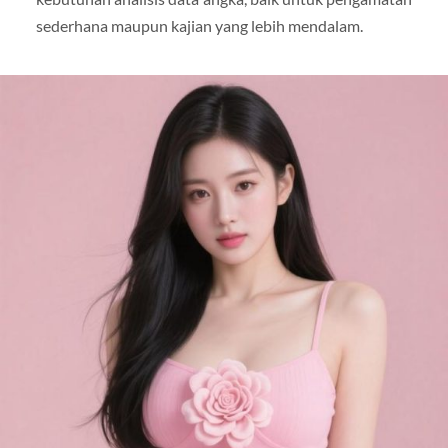
sederhana maupun kajian yang lebih mendalam.