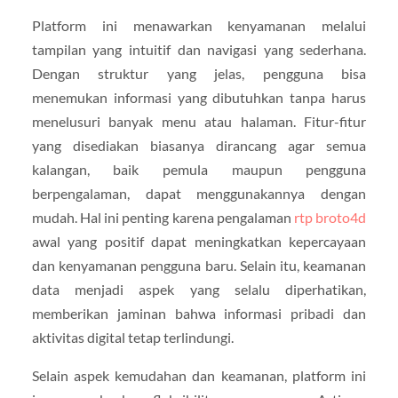
Platform ini menawarkan kenyamanan melalui
tampilan yang intuitif dan navigasi yang sederhana.
Dengan struktur yang jelas, pengguna bisa
menemukan informasi yang dibutuhkan tanpa harus
menelusuri banyak menu atau halaman. Fitur-fitur
yang disediakan biasanya dirancang agar semua
kalangan, baik pemula maupun pengguna
berpengalaman, dapat menggunakannya dengan
mudah. Hal ini penting karena pengalaman
rtp broto4d
awal yang positif dapat meningkatkan kepercayaan
dan kenyamanan pengguna baru. Selain itu, keamanan
data menjadi aspek yang selalu diperhatikan,
memberikan jaminan bahwa informasi pribadi dan
aktivitas digital tetap terlindungi.
Selain aspek kemudahan dan keamanan, platform ini