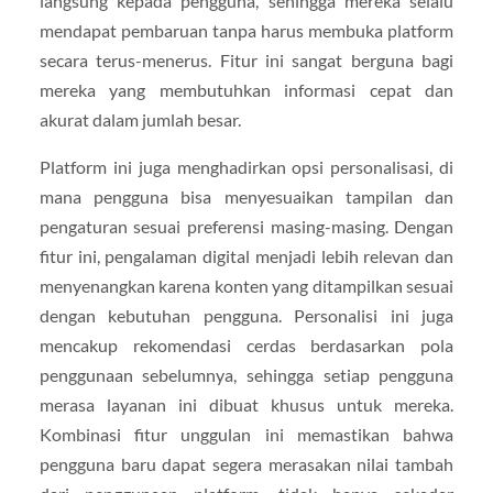
langsung kepada pengguna, sehingga mereka selalu
mendapat pembaruan tanpa harus membuka platform
secara terus-menerus. Fitur ini sangat berguna bagi
mereka yang membutuhkan informasi cepat dan
akurat dalam jumlah besar.
Platform ini juga menghadirkan opsi personalisasi, di
mana pengguna bisa menyesuaikan tampilan dan
pengaturan sesuai preferensi masing-masing. Dengan
fitur ini, pengalaman digital menjadi lebih relevan dan
menyenangkan karena konten yang ditampilkan sesuai
dengan kebutuhan pengguna. Personalisi ini juga
mencakup rekomendasi cerdas berdasarkan pola
penggunaan sebelumnya, sehingga setiap pengguna
merasa layanan ini dibuat khusus untuk mereka.
Kombinasi fitur unggulan ini memastikan bahwa
pengguna baru dapat segera merasakan nilai tambah