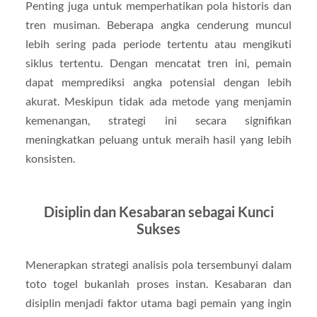
Penting juga untuk memperhatikan pola historis dan
tren musiman. Beberapa angka cenderung muncul
lebih sering pada periode tertentu atau mengikuti
siklus tertentu. Dengan mencatat tren ini, pemain
dapat memprediksi angka potensial dengan lebih
akurat. Meskipun tidak ada metode yang menjamin
kemenangan, strategi ini secara signifikan
meningkatkan peluang untuk meraih hasil yang lebih
konsisten.
Disiplin dan Kesabaran sebagai Kunci
Sukses
Menerapkan strategi analisis pola tersembunyi dalam
toto togel bukanlah proses instan. Kesabaran dan
disiplin menjadi faktor utama bagi pemain yang ingin