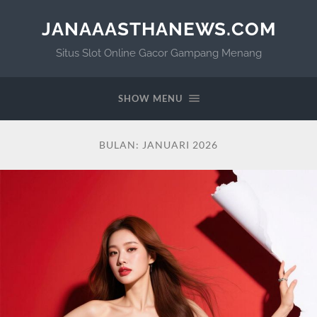
JANAAASTHANEWS.COM
Situs Slot Online Gacor Gampang Menang
SHOW MENU
BULAN:
JANUARI 2026