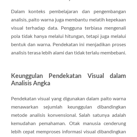
Dalam konteks pembelajaran dan pengembangan
analisis, paito warna juga membantu melatih kepekaan
visual terhadap data. Pengguna terbiasa mengenali
pola tidak hanya melalui hitungan, tetapi juga melalui
bentuk dan warna. Pendekatan ini menjadikan proses
analisis terasa lebih alami dan tidak terlalu membebani.
Keunggulan Pendekatan Visual dalam
Analisis Angka
Pendekatan visual yang digunakan dalam paito warna
menawarkan sejumlah keunggulan dibandingkan
metode analisis konvensional. Salah satunya adalah
kemudahan pemahaman. Otak manusia cenderung
lebih cepat memproses informasi visual dibandingkan