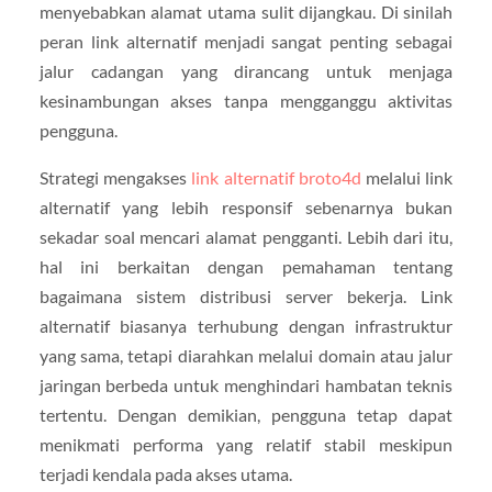
menyebabkan alamat utama sulit dijangkau. Di sinilah
peran link alternatif menjadi sangat penting sebagai
jalur cadangan yang dirancang untuk menjaga
kesinambungan akses tanpa mengganggu aktivitas
pengguna.
Strategi mengakses
link alternatif broto4d
melalui link
alternatif yang lebih responsif sebenarnya bukan
sekadar soal mencari alamat pengganti. Lebih dari itu,
hal ini berkaitan dengan pemahaman tentang
bagaimana sistem distribusi server bekerja. Link
alternatif biasanya terhubung dengan infrastruktur
yang sama, tetapi diarahkan melalui domain atau jalur
jaringan berbeda untuk menghindari hambatan teknis
tertentu. Dengan demikian, pengguna tetap dapat
menikmati performa yang relatif stabil meskipun
terjadi kendala pada akses utama.