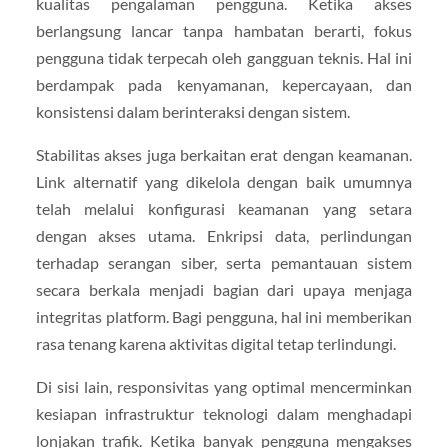
kualitas pengalaman pengguna. Ketika akses
berlangsung lancar tanpa hambatan berarti, fokus
pengguna tidak terpecah oleh gangguan teknis. Hal ini
berdampak pada kenyamanan, kepercayaan, dan
konsistensi dalam berinteraksi dengan sistem.
Stabilitas akses juga berkaitan erat dengan keamanan.
Link alternatif yang dikelola dengan baik umumnya
telah melalui konfigurasi keamanan yang setara
dengan akses utama. Enkripsi data, perlindungan
terhadap serangan siber, serta pemantauan sistem
secara berkala menjadi bagian dari upaya menjaga
integritas platform. Bagi pengguna, hal ini memberikan
rasa tenang karena aktivitas digital tetap terlindungi.
Di sisi lain, responsivitas yang optimal mencerminkan
kesiapan infrastruktur teknologi dalam menghadapi
lonjakan trafik. Ketika banyak pengguna mengakses