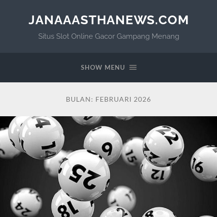
JANAAASTHANEWS.COM
Situs Slot Online Gacor Gampang Menang
SHOW MENU
BULAN:
FEBRUARI 2026