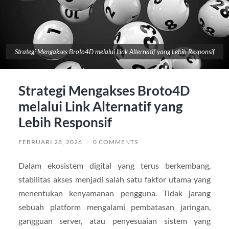
Strategi Mengakses Broto4D melalui Link Alternatif yang Lebih Responsif
Strategi Mengakses Broto4D
melalui Link Alternatif yang
Lebih Responsif
FEBRUARI 28, 2026
/
0 COMMENTS
Dalam ekosistem digital yang terus berkembang,
stabilitas akses menjadi salah satu faktor utama yang
menentukan kenyamanan pengguna. Tidak jarang
sebuah platform mengalami pembatasan jaringan,
gangguan server, atau penyesuaian sistem yang