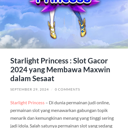
Starlight Princess : Slot Gacor
2024 yang Membawa Maxwin
dalam Sesaat
SEPTEMBER 29, 2024
/
0 COMMENTS
Starlight Princess
– Di dunia permainan judi online,
permainan slot yang menawarkan gabungan topik
menarik dan kemungkinan menang yang tinggi sering
jadi idola. Salah satunya permainan slot yang sedang