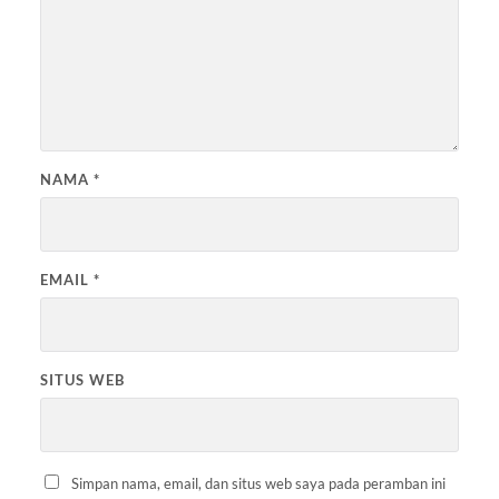
NAMA
*
EMAIL
*
SITUS WEB
Simpan nama, email, dan situs web saya pada peramban ini