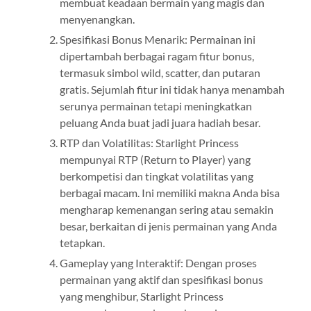
membuat keadaan bermain yang magis dan
menyenangkan.
Spesifikasi Bonus Menarik: Permainan ini
dipertambah berbagai ragam fitur bonus,
termasuk simbol wild, scatter, dan putaran
gratis. Sejumlah fitur ini tidak hanya menambah
serunya permainan tetapi meningkatkan
peluang Anda buat jadi juara hadiah besar.
RTP dan Volatilitas: Starlight Princess
mempunyai RTP (Return to Player) yang
berkompetisi dan tingkat volatilitas yang
berbagai macam. Ini memiliki makna Anda bisa
mengharap kemenangan sering atau semakin
besar, berkaitan di jenis permainan yang Anda
tetapkan.
Gameplay yang Interaktif: Dengan proses
permainan yang aktif dan spesifikasi bonus
yang menghibur, Starlight Princess